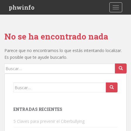
S
phwinfo
TOGGLE
k
i
p
t
No se ha encontrado nada
o
m
a
Parece que no encontramos lo que estás intentando localizar.
i
Es posible que te ayude buscarlo.
n
Buscar:
c
o
n
Buscar:
t
e
n
ENTRADAS RECIENTES
t
5 Claves para prevenir el Ciberbullying